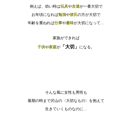
例えば、幼い時は
玩具
や
友達
が一番大切で
お年頃になれば
勉強
や
彼氏
の方が大切で
年齢を重ねれば
仕事
や
趣味
が大切になって…
家族ができれば
「大切」
子供
や
家庭
が
になる。
そんな風に女性も男性も
最期の時まで沢山の〈大切なもの〉を抱えて
生きていくものなのに…