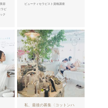
美容
ビューティセラピスト資格講座
セラピ
ニック
こ
私、最後の募集〈コットンハ