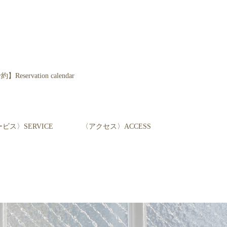
servation calendar
ビス〉SERVICE
〈アクセス〉ACCESS
て