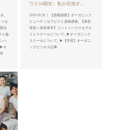
ウス10期生〉私が目指す...
,
やき
2018.10.26
【資格講座】オーガニック
,
ティセ
ビューティセラピスト資格講座
【美容
団法
実技＋美容座学】コットンハウスセラピ
,
スト協
ストスクールについて
▶︎オーガニック
,
ンハ
スクールについて
▶︎【学習】オーガニ
▶︎オ
ックビジネス記事
【学