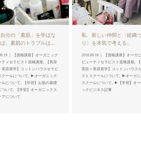
、自分の「素肌」を学ばな
私、新しい仲間と〈組織
ば、素肌のトラブルは...
り〉を本気で考える。
09.19
【資格講座】オーガニック
2018.09.18
【資格講座】オーガ
,
,
ーティセラピスト資格講座
【美容
ビューティセラピスト資格講座
【
＋美容座学】コットンハウスセラピ
実技＋美容座学】コットンハウス
,
,
スクールについて
▶︎オーガニック
ストスクールについて
▶︎オーガ
,
,
ールについて
【学習】お肌の基礎
スクールについて
▶︎【学習】オ
,
について
【学習】オーガニックス
ックビジネス記事
ケアについて