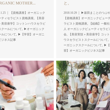
GANIC MOTHER...
と。
11.25
【資格講座】オーガニック
2018.10.29
▶︎坂田まことのつぶ
,
ーティセラピスト資格講座
【美容
【資格講座】オーガニックビュー
,
＋美容座学】コットンハウスセラピ
ラピスト資格講座
【組織】一般社
,
スクールについて
▶︎オーガニック
人 オーガニックビューティセラピ
,
,
ールについて
▶︎【学習】オーガニ
会
【美容実技＋美容座学】コット
,
ビジネス記事
ウスセラピストスクールについて
,
ーガニックスクールについて
▶︎
習】オーガニックビジネス記事