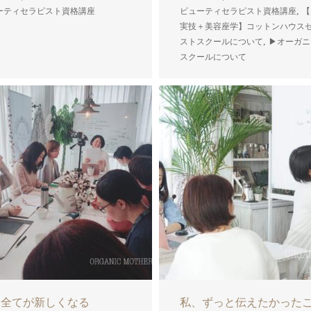
,
ーティセラピスト資格講座
ビューティセラピスト資格講座
【
実技＋美容座学】コットンハウス
,
ストスクールについて
▶︎オーガ
スクールについて
、全てが新しくなる
私、ずっと伝えたかった