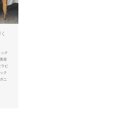
づく
私、全国で「オーガニックビ
ューティセラピスト資格講...
ニック
2018.08.28
【資格講座】オーガニック
,
美容
ビューティセラピスト資格講座
【美容
セラピ
実技＋美容座学】コットンハウスセラピ
,
ニック
ストスクールについて
▶︎オーガニック
,
ーガニ
スクールについて
【学習】お肌の基礎
,
知識について
【学習】オーガニックス
,
キンケアについて
▶︎【学習】オーガニ
ックビジネス記事