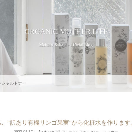
ORGANIC MOTHER LIFE
Makoto Sakata - official blog
ンシャルトナー
私、“訳あり有機リンゴ果実”から化粧水を作ります
2023.05.17
【スキンケア】アルテミシアエッセンシャルトナー