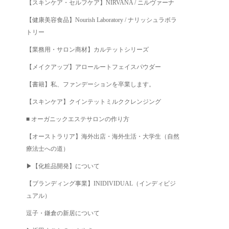
【スキンケア・セルフケア】NIRVANA / ニルヴァーナ
【健康美容食品】Nourish Laboratory / ナリッシュラボラ
トリー
【業務用・サロン商材】カルテットシリーズ
【メイクアップ】アロールートフェイスパウダー
【書籍】私、ファンデーションを卒業します。
【スキンケア】クインテットミルククレンジング
■ オーガニックエステサロンの作り方
【オーストラリア】海外出店・海外生活・大学生（自然
療法士への道）
▶︎【化粧品開発】について
【ブランディング事業】INIDIVIDUAL（インディビジ
ュアル）
逗子・鎌倉の新居について