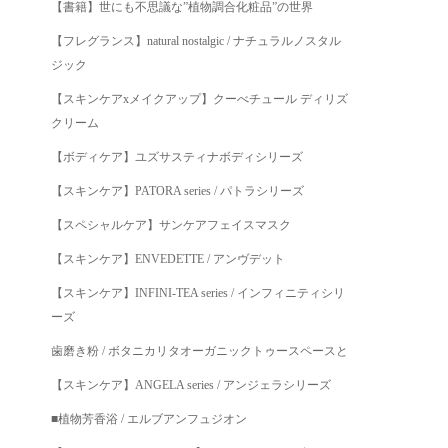
【書籍】世にも不思議な”植物調合化粧品”の世界
【フレグランス】natural nostalgic / ナチュラルノスタル
ジック
【スキンケアxメイクアップ】クーべチュール ディリズ
クリーム
【ボディケア】ユズサスティナボディシリーズ
【スキンケア】PATORA series / パトラシリーズ
【スペシャルケア】サンケアフェイスマスク
【スキンケア】ENVEDETTE / アンヴデット
【スキンケア】INFINI-TEA series / インフィニティシリ
ーズ
歯磨き粉 / ボタニカリタオーガニックトゥースペースと
【スキンケア】ANGELA series / アンジェラシリーズ
■植物芳香浴 / エルブアンフュジオン