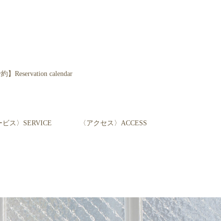
servation calendar
ビス〉SERVICE
〈アクセス〉ACCESS
て