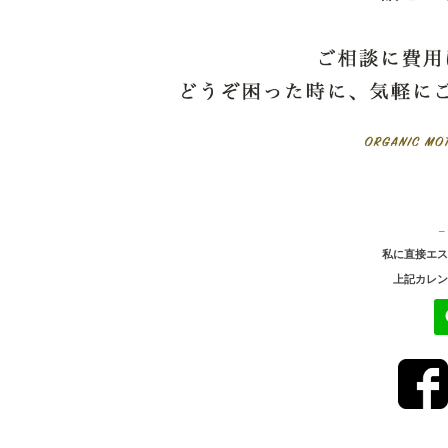
–
私に直接エス
上記カ
レン