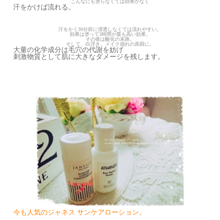
こんなにも塗らなくては効果がなく
汗をかけば流れる。
汗をかく30分前に浸透しなくては流れやすい。
効果は塗って3時間が最も高い効果。
その後は酸化の末路。
そして、白浮き、メイク崩れの原因に。
大量の化学成分は毛穴の代謝を妨げ
刺激物質として肌に大きなダメージを残します。
今も人気のジャネス サンケアローション。