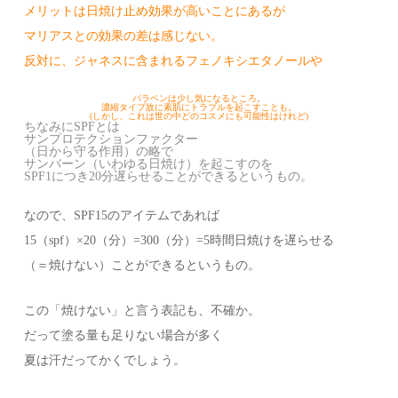
メリットは日焼け止め効果が高いことにあるが
マリアスとの効果の差は感じない。
反対に、ジャネスに含まれるフェノキシエタノールや
パラベンは少し気になるところ。
濃縮タイプ故に素肌にトラブルを起こすことも。
(しかし、これは世の中どのコスメにも可能性はけれど)
ちなみにSPFとは
サンプロテクションファクター
（日から守る作用）の略で
サンバーン（いわゆる日焼け）を起こすのを
SPF1につき20分遅らせることができるというもの。
なので、SPF15のアイテムであれば
15（spf）×20（分）=300（分）=5時間日焼けを遅らせる
（＝焼けない）ことができるというもの。
この「焼けない」と言う表記も、不確か。
だって塗る量も足りない場合が多く
夏は汗だってかくでしょう。