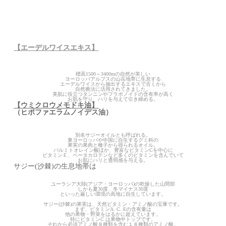
【エーデルワイスエキス】
標高1500～3400mの自然が美しい
ヨーロッパアルプスの山岳地帯に生息する
エーデルワイスから抽出するエキスで古くから
自然療法に活用されてきました。
美肌に役立つタンニンやフラボノイドの含有率が高く
お肌を守り、ハリを与えて引き締める。
【ウミクロウメモドキ油】
（ヒポファエラムノイデス油）
別名サジーオイルとも呼ばれる。
東ヨーロッパや中国に自生するグミ科の
果実の果肉と種子から得られるオイル。
パルミトオレイン酸ほか、豊富なビタミンCを中心に
ビタミンＥ、ベータカロテンなど多くのビタミンを含んでいて
お肌にハリと透明感を与える。
サジー(沙棘)の生息地帯は
ユーラシア大陸(アジア・ヨーロッパ)の乾燥した山間部
しかも夏30度、冬マイナス30度
といった厳しい環境の高地に自生しています。
サジー(沙棘)の果実は、天然ビタミン・アミノ酸の宝庫です。
まず、ビタミンA. C. Eの含有量は
他の果物・野菜をはるかに超えています。
特にビタミンC は果物中トップです。
それから必須アミノ酸８種類を含む１８種類のアミノ酸。