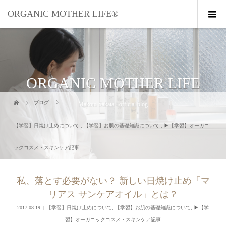
ORGANIC MOTHER LIFE®︎
ORGANIC MOTHER LIFE
ブログ
Makoto Sakata - official blog
【学習】日焼け止めについて
,
【学習】お肌の基礎知識について
,
▶︎【学習】オーガニ
ックコスメ・スキンケア記事
私、落とす必要がない？ 新しい日焼け止め「マ
リアス サンケアオイル」とは？
2017.08.19
【学習】日焼け止めについて
,
【学習】お肌の基礎知識について
,
▶︎【学
習】オーガニックコスメ・スキンケア記事