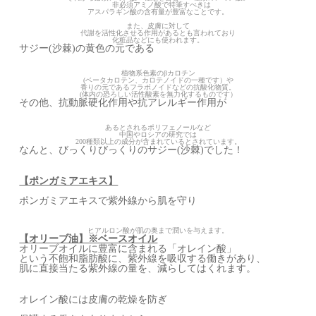
非必須アミノ酸で特筆すべきは
アスパラギン酸の含有量が豊富なことです。
また、皮膚に対して
代謝を活性化させる作用があるとも言われており
化粧品などにも使われます。
サジー(沙棘)の黄色の元である
植物系色素のβカロチン
(ベータカロテン、カロテノイドの一種です）や
香りの元であるフラボノイドなどの抗酸化物質。
(体内の恐ろしい活性酸素を無力化するものです）
その他、抗動脈硬化作用や抗アレルギー作用が
あるとされるポリフェノールなど
中国やロシアの研究では
200種類以上の成分が含まれているとされています。
なんと、びっくりびっくりのサジー(沙棘)でした！
【ポンガミアエキス】
ポンガミアエキスで紫外線から肌を守り
ヒアルロン酸が肌の奥まで潤いを与えます。
【オリーブ油】※ベースオイル
オリーブオイルに豊富に含まれる「オレイン酸」
という不飽和脂肪酸に、紫外線を吸収する働きがあり、
肌に直接当たる紫外線の量を、減らしてはくれます。
オレイン酸には皮膚の乾燥を防ぎ