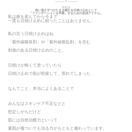
———-＊———-
それは
洗い流さずつけたまま眠れる日焼け止めとして
「ファンデーションを卒業」するための必須アイテム。
私は娘を産んでから今まで
一度も日焼け止めに頼ったことはありません。
私の言う日焼け止めはね
「紫外線吸収剤」や「紫外線散乱剤」を含む
刺激のある日焼け止めのこと。
日焼けが怖くて塗っていたら
日焼け止めで肌が乾燥して、荒れてしまった…
なんてこと、本当によくあることで
みんなはスキンケア不足などと
想定しがちだけど
肌には自然治癒力といって
素肌が傷ついても治る力がもともと備わっています。