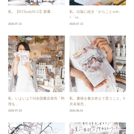
私、【8/15(sat)10-12】新書...
私、出版に続き「からことweb」
×「ve...
2020.07.25
2020.07.13
私、いよいよ7/10全国書店発売「料
私、書籍を書き終えて思うこと。6
理を...
月末発売...
2020.07.03
2020.06.01