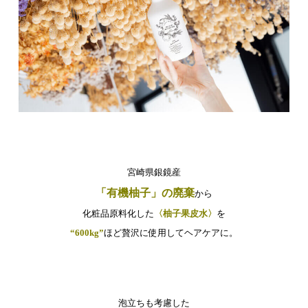
宮崎県銀鏡産
「有機柚子」の廃棄
から
化粧品原料化した
〈柚子果皮水〉
を
“600kg”
ほど贅沢に使用してヘアケアに。
泡立ちも考慮した