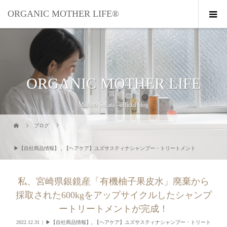
ORGANIC MOTHER LIFE®︎
ORGANIC MOTHER LIFE
Makoto Sakata - official blog
ブログ
▶︎【自社商品情報】
,
【ヘアケア】ユズサスティナシャンプー・トリートメント
私、宮崎県銀鏡産「有機柚子果皮水」廃棄から
採取された600kgをアップサイクルしたシャンプ
ートリートメントが完成！
2022.12.31
▶︎【自社商品情報】
,
【ヘアケア】ユズサスティナシャンプー・トリート