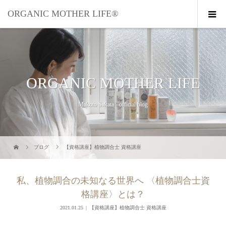
ORGANIC MOTHER LIFE®︎
ORGANIC MOTHER LIFE
Makoto Sakata - official blog
ブログ
【資格講座】植物調合士 資格講座
私、植物調合の未知なる世界へ 〈植物調合士資
格講座〉とは？
2021.01.25
【資格講座】植物調合士 資格講座