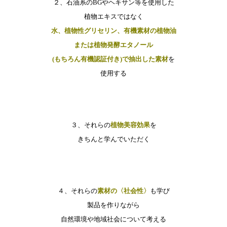
２、石油系のBGやヘキサン等を使用した
植物エキスではなく
水、植物性グリセリン、有機素材の植物油
または植物発酵エタノール
(もちろん有機認証付き)で抽出した素材
を
使用する
３、それらの
植物美容効果
を
きちんと学んでいただく
４、それらの
素材の〈社会性〉
も学び
製品を作りながら
自然環境や地域社会について考える