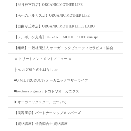
【渋谷神宮前店】ORGANIC MOTHER LIFE
【あべのハルカス店】ORGANIC MOTHER LIFE
【自由が丘本店】ORGANIC MOTHER LIFE / LABO
【メルボルン支店】ORGANIC MOTHER LIFE skin spa
【組織】一般社団法人 オーガニックビューティセラピスト協会
≪ トリートメントメントメニュー ≫
├ ≪ お客様とのおはなし ≫
■O.M.L PRODUCT / オーガニックマザーライフ
■tokotowa organics / トコトワオーガニクス
▶︎オーガニックスクールについて
【美容座学】パートナーシップメンバーズ
【資格講座】植物調合士 資格講座