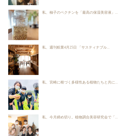
私、柚子のペクチンを「最高の保湿美容液」...
私、週刊粧業4月25日 「サスティナブル...
私、宮崎に根づく多様性ある植物たちと共に...
私、今月締め切り。植物調合美容研究会で「...