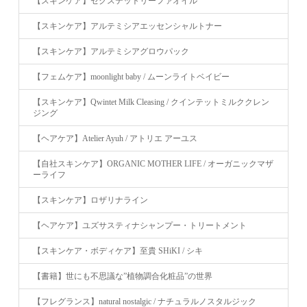
【スキンケア】セクステットリーファオイル
【スキンケア】アルテミシアエッセンシャルトナー
【スキンケア】アルテミシアグロウパック
【フェムケア】moonlight baby / ムーンライトベイビー
【スキンケア】Qwintet Milk Cleasing / クインテットミルククレン
ジング
【ヘアケア】Atelier Ayuh / アトリエ アーユス
【自社スキンケア】ORGANIC MOTHER LIFE / オーガニックマザ
ーライフ
【スキンケア】ロザリナライン
【ヘアケア】ユズサスティナシャンプー・トリートメント
【スキンケア・ボディケア】至貴 SHiKI / シキ
【書籍】世にも不思議な”植物調合化粧品”の世界
【フレグランス】natural nostalgic / ナチュラルノスタルジック