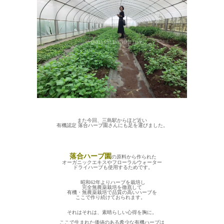
また今回、三島駅からほど近い
有機認定 落合ハーブ園さんにも足を運びました。
落合ハーブ園
の原料から作られた
オーガニックエキスやフローラルウォーター
ドライハーブも使用するためです。
昭和62年よりハーブを栽培し
完全無農薬栽培を徹底して
有機・無農薬栽培で品質の高いハーブを
ここで作り続けておられます。
それはそれは、素晴らしい心得を胸に。
ここで生まれた価値のある希少な有機ハーブは