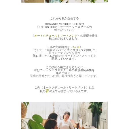
これから私が企画する
ORGANIC MOTHER LIFE 及び
COTTON HOUSE オーガニックスクールの
軸となっていく
〈
オートクチュールトリートメント
〉の基礎を作る
私の旅が始まりました。
土台の完成期間は〈
3ヶ月
〉
そして、1年間メンバーと共にサロンで利用して
日々ミーティングを重ね
第11期生と共に独自のトリートメントメソッドを
開発していきます。
この技術を確立させるために
私はコットンハウススクールの新規生徒募集を
年内で終了し
完成の目処がたった頃、再度行おうと思っています。
この〈オートクチュールトリートメント〉には
夢
私の
の全てが詰まっているんです。