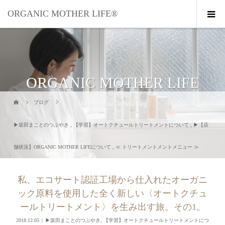
ORGANIC MOTHER LIFE®︎
ORGANIC MOTHER LIFE
ブログ
Makoto Sakata - official blog
▶︎坂田まことのつぶやき
,
【学習】オートクチュールトリートメントについて
,
▶︎【店
舗状況】ORGANIC MOTHER LIFEについて
,
≪ トリートメントメントメニュー ≫
私、エコサート認証工場から仕入れたオーガニ
ック原料を使用した全く新しい〈オートクチュ
ールトリートメント〉を生み出す旅。その1。
2018.12.05
▶︎坂田まことのつぶやき
,
【学習】オートクチュールトリートメントにつ