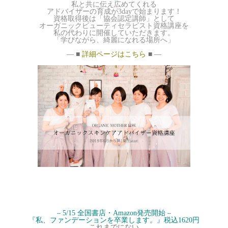
私と共に伝え広めてくれる
アドバイザーの育成が3dayで始まります！
資格取得後は
「協会認定講師」として
オーガニックビューティセラピスト資格講座を
私の代わりに開催していただきます。
「学びながら、綺麗になれる場所へ」
— ■
詳細ページはこちら
■ —
– 5/15 全国書店・Amazon発売開始 –
『私、ファンデーションを卒業します。』税込1620円
これまでにない