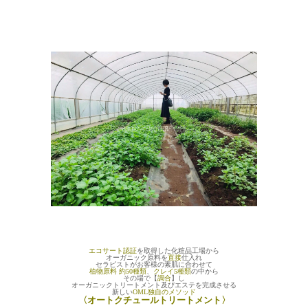
エコサート認証
を取得した化粧品工場から
オーガニック原料を
直接
仕入れ
セラピストがお客様の素肌に合わせて
植物原料 約50種類
、
クレイ5種類
の中から
その場で【
調合
】し
オーガニックトリートメント及びエステを完成させる
新しい
OML独自のメソッド
〈オートクチュールトリートメント〉