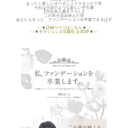
まったく新しいオーガニックスキンケア本
それは小説のような新しい手引書
【完全本人書き下ろし】
この本を読み終えた頃
あなたもきっと、ファンデーションを卒業できるはず
— ■
詳細ページはこちら
■ —
— ■
キラジェンヌ出版社 公式HP
■ —