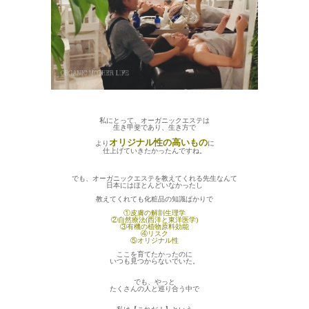
私にとって、オーガニックエステは
生き甲斐であり、生き方で
オリジナル性の高いもの
より
に
仕上げていきたかったんですね。
でも、オーガニックエステを教えてくれる先生なんて
日本にはほとんどいなかったし
教えてくれても化粧品の知識ばかりで
①皮膚の解剖生理学
②自然療法(西洋と東洋医学)
③有機の
植物原料効能
④リスク
⑤オリジナル性
ここを育てたかったのに
いつも見つからないでいた。
でも、やっと
たくさんの人と巡り合う中で