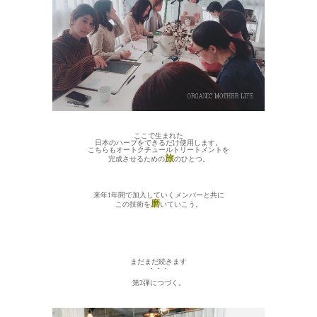
ここで生まれた
日本のハーブをできるだけ使用します。
こちらもオートクチュールトリートメントを
旅
完成させるための
のひとつ。
来年1年間で加入していくメンバーと共に
磨
この技術を
いていこう。
まだまだ続きます
・・・
第2弾につづく。