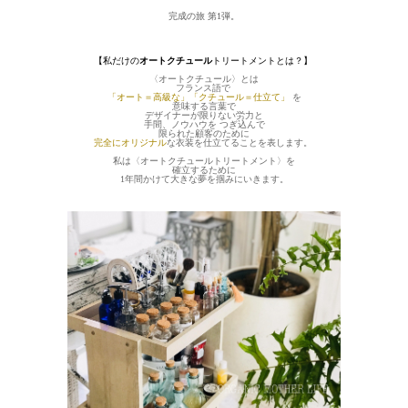
完成の旅 第1弾。
【私だけの
オートクチュール
トリートメントとは？】
〈オートクチュール〉とは
フランス語で
「オート＝高級な」「クチュール＝仕立て」
を
意味する言葉で
デザイナーが限りない労力と
手間、ノウハウを つぎ込んで
限られた顧客のために
完全にオリジナル
な衣装を仕立てることを表します。
私は〈オートクチュールトリートメント〉を
確立するために
1年間かけて大きな夢を掴みにいきます。