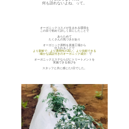
何も語れないよね、って。
オーガニックコスメが生まれる環境を
この目で初めて詳しく目にしたことで
あらためて
たくさんの気づきがあり
オーガニック原料を直接工場から
仕入れることで
より新鮮で、より透明性の高い、より信頼できる
〈確かな認証付きのオーガニック成分〉
で
オーガニックエステならびにトリートメントを
実施できる喜びを
スタッフと共に感じた1日でした。