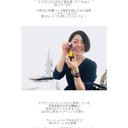
たくさんの人の心と肌を救ってくれると
信じています。
32年ほど有機ハーブ栽培を続けられた結果
ミシマサイコなどの
希少なハーブも育っていましたよ！
ケアリングジャパンさんと所有している
芳香蒸留水を作る機械も
見学させていただきました。
ほのかに香るペパーミントの香り。
フレッシュハーブ50キロだと
約125リットルが必要。