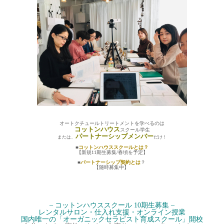
オートクチュールトリートメントを学べるのは
コットンハウス
スクール学生
パートナーシップメンバー
または、
だけ！
■
コットンハウススクールとは？
【新規
11期生募集/春頃を予定】
■
パートナーシップ契約とは
？
【随時募集中】
– コットンハウススクール 10期生募集 –
レンタルサロン・仕入れ支援・オンライン授業
国内唯一の「オーガニックセラピスト育成スクール」開校