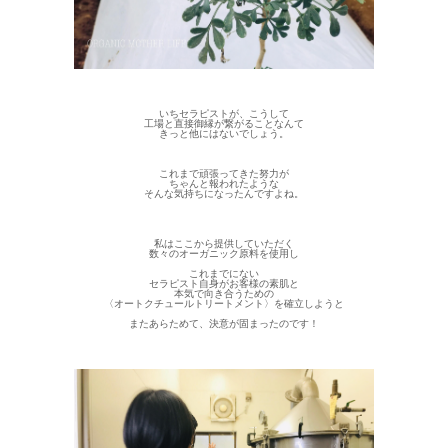
いちセラピストが、こうして
工場と直接御縁が繋がることなんて
きっと他にはないでしょう。
これまで頑張ってきた努力が
ちゃんと報われたような
そんな気持ちになったんですよね。
私はここから提供していただく
数々のオーガニック原料を使用し
これまでにない
セラピスト自身がお客様の素肌と
本気で向き合うための
〈オートクチュールトリートメント〉を確立しようと
またあらためて、決意が固まったのです！