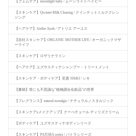
【フェムケア】moonlight baby / ムーンライトベイビー
【スキンケア】Qwintet Milk Cleasing / クインテットミルククレン
ジング
【ヘアケア】Atelier Ayuh / アトリエ アーユス
【自社スキンケア】ORGANIC MOTHER LIFE / オーガニックマザ
ーライフ
【スキンケア】ロザリナライン
【ヘアケア】ユズサスティナシャンプー・トリートメント
【スキンケア・ボディケア】至貴 SHiKI / シキ
【書籍】世にも不思議な”植物調合化粧品”の世界
【フレグランス】natural nostalgic / ナチュラルノスタルジック
【スキンケアxメイクアップ】クーべチュール ディリズクリーム
【ボディケア】ユズサスティナボディシリーズ
【スキンケア】PATORA series / パトラシリーズ