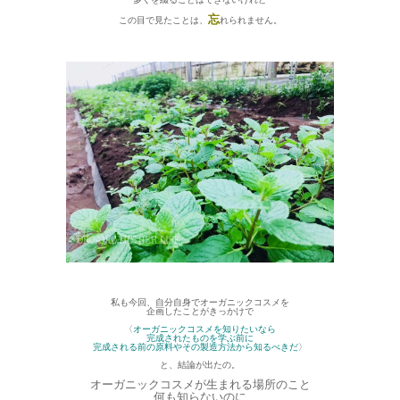
忘
この目で見たことは、
れられません。
私も今回、自分自身でオーガニックコスメを
企画したことがきっかけで
〈
オーガニックコスメを知りたいなら
完成されたものを学ぶ前に
完成される前の原料やその製造方法から知るべきだ
〉
と、結論が出たの。
オーガニックコスメが生まれる場所のこと
何も知らないのに