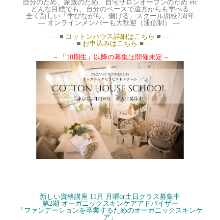
自分のため、家族のため、自宅サロンオープンのため etc
どんな目標でも、自分のペースで遠方からも学べる
全く新しい「学びながら、働ける」スクール開校2周年
— オンラインメンバーも大歓迎（通信制） —
— ■
コットンハウス詳細はこちら
■ —
— ■
お申込みはこちら
■ —
– 「10期生」以降の募集は開催未定 –
新しい資格講座 11月 月曜or
土日クラス募集中
第2期 オーガニックスキンケアアドバイザー
「ファンデーションを卒業するためのオーガニックスキンケ
ア」