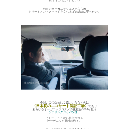
私は【これだ！】という
独自のオーガニックエステならぬ
トリートメントメソッドを立ち上げる経緯に至ったの。
今回、この企画にご協力いただくのは
〈日本初のエコサート認証工場〉
であり
あらゆるオーガニックコスメの化粧品OEMも担う
ケアリングジャパン様
。
そして、ここから提供される
オーガニック原料の数々。