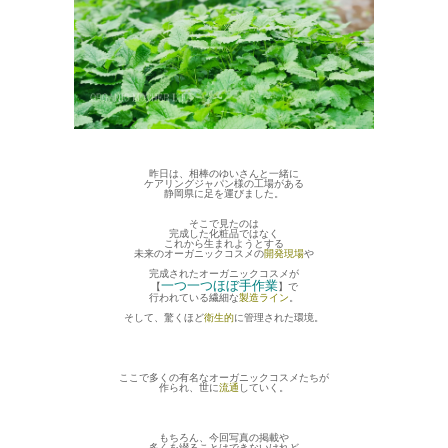
昨日は、相棒のゆいさんと一緒に
ケアリングジャパン様の工場がある
静岡県に足を運びました。
そこで見たのは
完成した化粧品ではなく
これから生まれようとする
未来のオーガニックコスメの
開発現場
や
完成されたオーガニックコスメが
一つ一つほぼ手作業
【
】で
行われている繊細な
製造ライン
。
そして、驚くほど
衛生的
に管理された
環境。
ここで多くの有名なオーガニックコスメたちが
作られ、世に
流通
していく。
もちろん、今回写真の掲載や
多くを綴ることはできないけれど