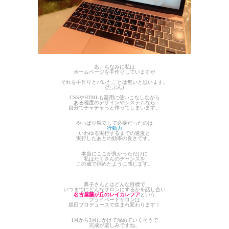
あ、ちなみに私は
ホームページを手作りしていますが
それを手作りとバレたことは無いと思います。
(たぶん)
CSSやHTMLも器用に使いこなしながら
ある程度のデザインやシステムなら
自分でチャチャっと作ってしまいます。
やっぱり独立して必要だったのは
「
行動力
」
いわゆる実行するまでの速度と
実行したあとの効率の良さです。
本当にここが良かっただけに
私はたくさんのチャンスを
この歳で掴めたように感じます。
典子さんとはどんな目標で
いつまでにどんなサロンにするかを話し合い
名古屋藤が丘のレイカレフア
という
プライベートサロンは
坂田プロデュースで生まれ変わります！
1月から3月にかけて深めていくそうで
完成が楽しみですね。