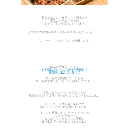
私も美味しいご飯屋さんを探すとき
不意にホームページの
スタッフブログを読んだりします。
そのブログの更新最終日が3ヶ月や半年前だったら、、、
「ここやってないな」笑。と判断します。
ほんの些細なことでも
お客様はネット上の情報を過信して
無意識に選んでいるので
良いものを提供しているなら
良いものを魅せないと伝わらないってこと
。
本気でおうちサロンセラピストや
独立セラピストは考えていかなくてはいけませんよね。
セラピストは技術者が多いので
専らメディア作りには弱いわけです。
すぐにお洒落なキャンペーンページや
リンクを作れたら
もしかしてもっといいお客様に
巡り会えていたかもしれませんね。