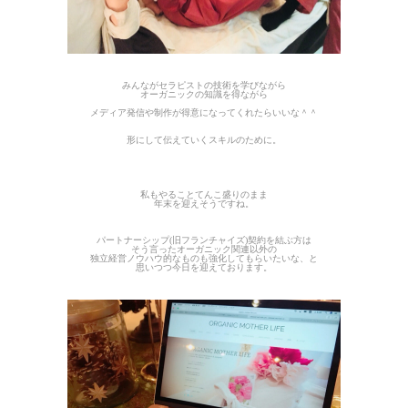
みんながセラピストの技術を学びながら
オーガニックの知識を得ながら
メディア発信や制作が得意になってくれたらいいな＾＾
形にして伝えていくスキルのために。
私もやることてんこ盛りのまま
年末を迎えそうですね。
パートナーシップ(旧フランチャイズ)契約を結ぶ方は
そう言ったオーガニック関連以外の
独立経営ノウハウ的なものも強化してもらいたいな、と
思いつつ今日を迎えております。