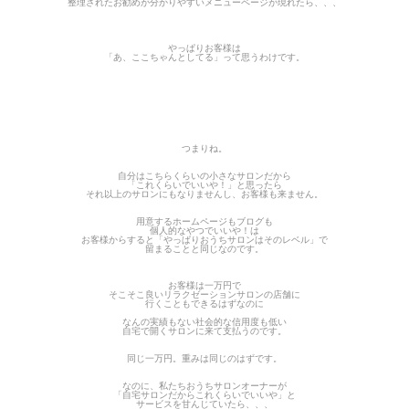
整理されたお勧めが分かりやすいメニューページが現れたら、、、
やっぱりお客様は
「あ、ここちゃんとしてる」って思うわけです。
つまりね。
自分はこちらくらいの小さなサロンだから
「これくらいでいいや！」と思ったら
それ以上のサロンにもなりませんし、お客様も来ません。
用意するホームページもブログも
個人的なやつでいいや！は
お客様からすると「やっぱりおうちサロンはそのレベル」で
留まることと同じなのです。
お客様は一万円で
そこそこ良いリラクゼーションサロンの店舗に
行くこともできるはずなのに
なんの実績もない社会的な信用度も低い
自宅で開くサロンに来て支払うのです。
同じ一万円。重みは同じのはずです。
なのに、私たちおうちサロンオーナーが
「自宅サロンだからこれくらいでいいや」と
サービスを甘んじていたら、、、