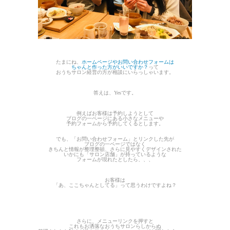
たまにね、
ホームページやお問い合わせフォームは
ちゃんと作った方がいいですか？
って
おうちサロン経営の方が相談にいらっしゃいます。
答えは、Yesです。
例えばお客様は予約しようとして
ブログの一ページにある小さなメニューや
予約フォームから予約してくるとします。
でも、「お問い合わせフォーム」とリンクした先が
ブログの一ページではなく
きちんと情報が整理整頓、さらに見やすくデザインされた
いかにも「サロン店舗」が持っているような
フォームが現れたとしたら、、、
お客様は
「あ、ここちゃんとしてる」って思うわけですよね？
さらに、メニューリンクを押すと
これもお洒落なおうちサロンらしからぬ