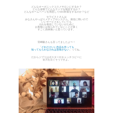
どんなオーガニックコスメサロンにするか？
どんな金額でどんなテーマを制定するか？
どんなホームページを用意してSEO対策をするのか？など
セラピストさんは
みなさんやっぱりメディアやシステム、発信に弱いので
いいサービスをしていても
それを発信していないがために
お客様には知られていないことが多く
すごく勿体無いと思っています。
宮崎駿さんも言ってましたよ〜！
「
どれだけいい作品を作っても
知ってもらわなければ意味がない
」ってね。
だからジブリはポスターやキャッチコピーに
全力を注ぐそうですよ。