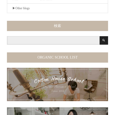
▶︎Other blogs
検索
ORGANIC SCHOOL LIST