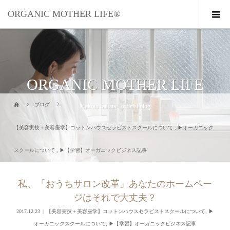
ORGANIC MOTHER LIFE®︎
ORGANIC MOTHER LIFE
ブログ
Makoto Sakata - official blog
【美容実技＋美容座学】コットンハウスセラピストスクールについて
,
▶︎オーガニック
スクールについて
,
▶︎【学習】オーガニックビジネス記事
私、「おうちサロン改革」あなたのホームペー
ジはそれで大丈夫？
2017.12.23
【美容実技＋美容座学】コットンハウスセラピストスクールについて
,
▶︎
オーガニックスクールについて
,
▶︎【学習】オーガニックビジネス記事