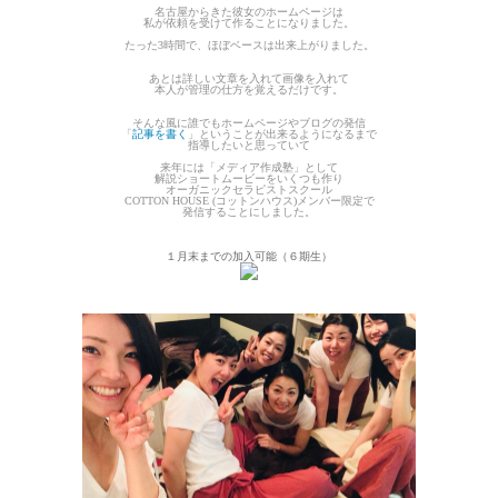
名古屋からきた彼女のホームページは
私が依頼を受けて作ることになりました。
たった3時間で、ほぼベースは出来上がりました。
あとは詳しい文章を入れて画像を入れて
本人が管理の仕方を覚えるだけです。
そんな風に誰でもホームページやブログの発信
「
記事を書く
」ということが出来るようになるまで
指導したいと思っていて
来年には「メディア作成塾」として
解説ショートムービーをいくつも作り
オーガニックセラピストスクール
COTTON HOUSE (コットンハウス)メンバー限定で
発信することにしました。
１月末までの加入可能（６期生）