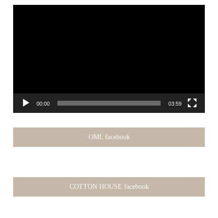
動
画
プ
レ
ー
ヤ
ー
00:00
03:59
OML facebook
COTTON HOUSE facebook