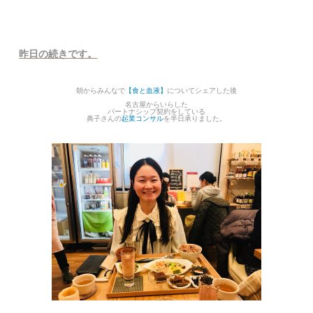
昨日の続きです。
朝からみんなで
【食と血液】
についてシェアした後
名古屋からいらした
パートナシップ契約をしている
典子さんの
起業コンサル
を半日承りました。