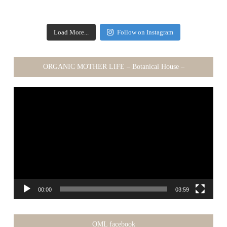
Load More...
Follow on Instagram
ORGANIC MOTHER LIFE – Botanical House –
動
画
プ
レ
ー
ヤ
ー
00:00
03:59
OML facebook