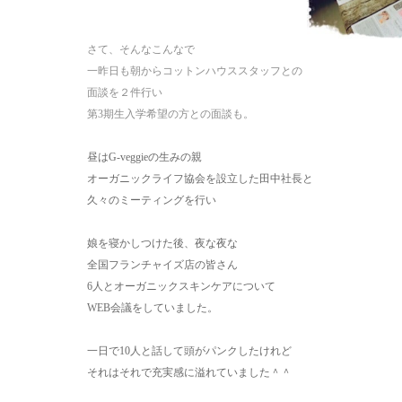
さて、そんなこんなで
一昨日も朝からコットンハウススタッフとの
面談を２件行い
第3期生入学希望の方との面談も。
昼はG-veggieの生みの親
オーガニックライフ協会を設立した田中社長と
久々のミーティングを行い
娘を寝かしつけた後、夜な夜な
全国フランチャイズ店の皆さん
6人とオーガニックスキンケアについて
WEB会議をしていました。
一日で10人と話して頭がパンクしたけれど
それはそれで充実感に溢れていました＾＾