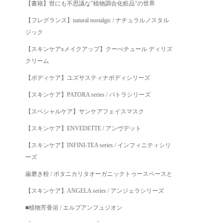
【書籍】世にも不思議な”植物調合化粧品”の世界
【フレグランス】natural nostalgic / ナチュラルノスタル
ジック
【スキンケアxメイクアップ】クーべチュール ディリズ
クリーム
【ボディケア】ユズサスティナボディシリーズ
【スキンケア】PATORA series / パトラシリーズ
【スペシャルケア】サンケアフェイスマスク
【スキンケア】ENVEDETTE / アンヴデット
【スキンケア】INFINI-TEA series / インフィニティシリ
ーズ
歯磨き粉 / ボタニカリタオーガニックトゥースペースと
【スキンケア】ANGELA series / アンジェラシリーズ
■植物芳香浴 / エルブアンフュジオン