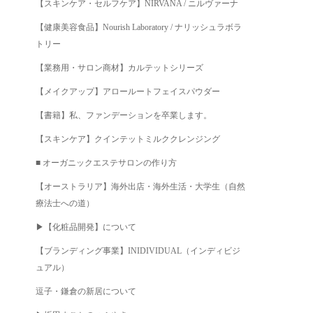
【スキンケア・セルフケア】NIRVANA / ニルヴァーナ
【健康美容食品】Nourish Laboratory / ナリッシュラボラ
トリー
【業務用・サロン商材】カルテットシリーズ
【メイクアップ】アロールートフェイスパウダー
【書籍】私、ファンデーションを卒業します。
【スキンケア】クインテットミルククレンジング
■ オーガニックエステサロンの作り方
【オーストラリア】海外出店・海外生活・大学生（自然
療法士への道）
▶︎【化粧品開発】について
【ブランディング事業】INIDIVIDUAL（インディビジ
ュアル）
逗子・鎌倉の新居について