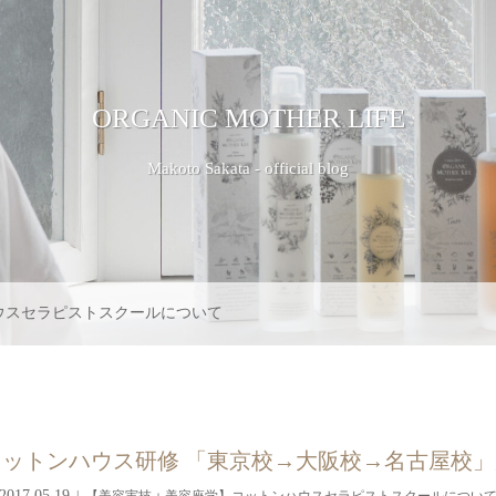
ORGANIC MOTHER LIFE
Makoto Sakata - official blog
ウスセラピストスクールについて
ットンハウス研修 「東京校→大阪校→名古屋校
2017.05.19
【美容実技＋美容座学】コットンハウスセラピストスクールについ