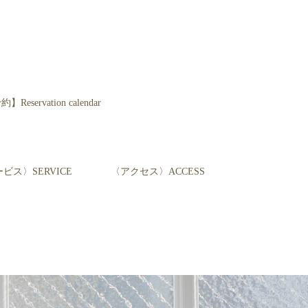
servation calendar
ビス〉SERVICE
〈アクセス〉ACCESS
て