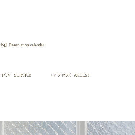
servation calendar
ビス〉SERVICE
〈アクセス〉ACCESS
て