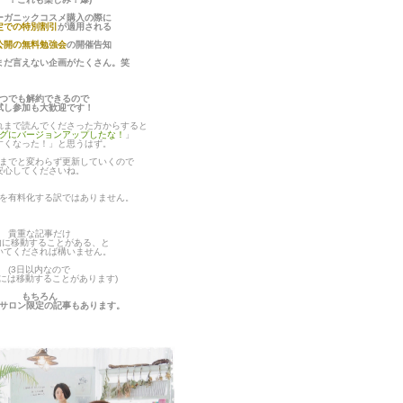
ーガニックコスメ購入の際に
定での特別割引
が適用される
公開の無料勉強会
の開催告知
まだ言えない企画がたくさん。笑
つでも解約できるので
試し参加も大歓迎です！
れまで読んでくださった方からすると
グにバージョンアップしたな！
」
すくなった！」と思うはず。
までと変わらず更新していくので
安心してくださいね。
を有料化する訳ではありません。
貴重な記事だけ
内に移動することがある、と
いてくだされば構いません。
(3日以内なので
後には移動することがあります)
もちろん
サロン限定の記事もあります。