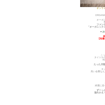
オンラ
ORGANIC
オーガ
ファン
「オーガニック
■
お
【先着
こ
タイトル
何
たった月額
キ
高い会費なん
綺麗に並
ずーっ
溢れかえ