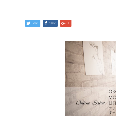
Tweet
Share
+1