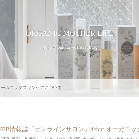
ORGANIC MOTHER LIFE
Makoto Sakata - official blog
オーガニックスキンケアについて
EB情報誌「オンラインサロン」début オーガ
2018.06.24
▶︎坂田まことのつぶやき
,
【学習】オーガニックスキンケアについて