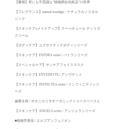
【書籍】世にも不思議な”植物調合化粧品”の世界
【フレグランス】natural nostalgic / ナチュラルノスタル
ジック
【スキンケアxメイクアップ】クーべチュール ディリズ
クリーム
【ボディケア】ユズサスティナボディシリーズ
【スキンケア】PATORA series / パトラシリーズ
【スペシャルケア】サンケアフェイスマスク
【スキンケア】ENVEDETTE / アンヴデット
【スキンケア】INFINI-TEA series / インフィニティシリ
ーズ
歯磨き粉 / ボタニカリタオーガニックトゥースペースと
【スキンケア】ANGELA series / アンジェラシリーズ
■植物芳香浴 / エルブアンフュジオン