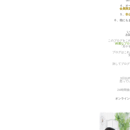
４、オ
会員限
５、
非
６、他にも
い
お
このブログをこ
「
綺麗なブロ
「見や
ブログはこれ
決してブログ
3日以
思って
24時間
オンライン