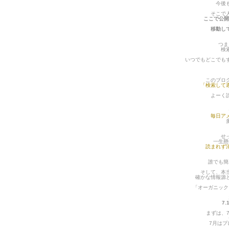
今後
そこで
ここで公開
移動し
つま
検
いつでもどこでも
このブロ
「検索して
よーく
毎日ア
せ
一生懸
読まれず
誰でも簡
そして、本
確かな情報源
「オーガニック
7
まずは、7
7月は