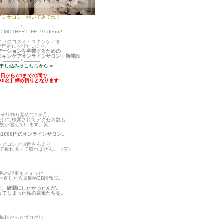
インサロン、覗いてみてね！
———-＊———-
 MOTHER LIFE 7/1 debut!!
ニックコスメ・スキンケアを
専門的に学びたい方へ
デーションを卒業するための
スキンケア
オンラインサロン」新開設
———-＊———-
申し込みはこちらから
■
本日から7/1までの間で
30名】締め切りとなります
っそり作り始めて1ヶ月。
だけで検索されてアクセス数も
故か増えています。笑
1000円のオンラインサロン。
ングコング西野さんより
て畏れ多くて取れません。（笑）
私の記事をメインに
べ直した会員制WEB情報誌。
と、綺麗にしたかったんだ。
ってしまった私の言葉たちを。
無料だったブログは