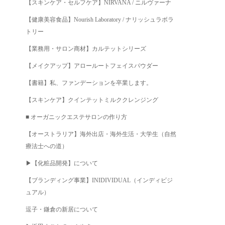
【スキンケア・セルフケア】NIRVANA / ニルヴァーナ
【健康美容食品】Nourish Laboratory / ナリッシュラボラ
トリー
【業務用・サロン商材】カルテットシリーズ
【メイクアップ】アロールートフェイスパウダー
【書籍】私、ファンデーションを卒業します。
【スキンケア】クインテットミルククレンジング
■ オーガニックエステサロンの作り方
【オーストラリア】海外出店・海外生活・大学生（自然
療法士への道）
▶︎【化粧品開発】について
【ブランディング事業】INIDIVIDUAL（インディビジ
ュアル）
逗子・鎌倉の新居について