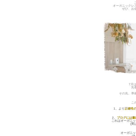
オーガニックレ
ぜひ、お
7月
先
その先、準
こ
1、より
正確性
2、
ブログには書
これはオーガニッ
(実
オーガニッ
(