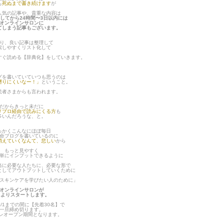
も
死ぬまで書き続けます
が
人気の記事や、貴重な内容は
してから24時間〜3日以内には
オンラインサロンに
てしまう記事もございます。
り、良い記事は整理して
索しやすくリスト化して
すぐ読める【辞典化】をしていきます。
グを書いていていつも思うのは
遡りにくいなー！」
ということ。
読者さまからも言われます。
だからきっと未だに
メブロ経由で読みにくる方
も
多いんだろうな、と。
っかくこんなにほぼ毎日
命ブログを書いているのに
消えていくなんて、悲しい
から
もっと見やすく
単にインプットできるように
当に必要な人たちに、必要な形で
としてアウトプットしていくために
スキンケアを学びたい人のために」
オンラインサロンが
.1よりスタートします。
/1までの間に【先着30名】で
一旦締め切ります。
プレオープン期間となります。