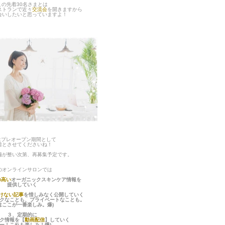
この先着30名さまとは
ストランで近々
交流会
を開きますから
会いしたいと思っていますよ！
はプレオープン期間として
着とさせてくださいね！
備が整い次第、再募集予定です。
のオンラインサロンでは
の高い
オーガニックスキンケア情報を
提供していく
けない記事
を惜しみなく公開していく
クなことも、プライベートなことも。
はここが一番楽しみ。爆)
３、定期的に
ク情報を【
動画配信
】していく
あー！これも楽しみ！爆)