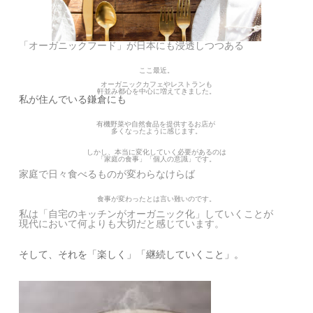
「オーガニックフード」が日本にも浸透しつつある
ここ最近。
オーガニックカフェやレストランも
軒並み都心を中心に増えてきました。
私が住んでいる鎌倉にも
有機野菜や自然食品を提供するお店が
多くなったように感じます。
しかし、本当に変化していく必要があるのは
「家庭の食事」「個人の意識」です。
家庭で日々食べるものが変わらなけらば
食事が変わったとは言い難いのです。
私は「自宅のキッチンがオーガニック化」していくことが
現代において何よりも大切だと感じています。
そして、それを「楽しく」「継続していくこと」。