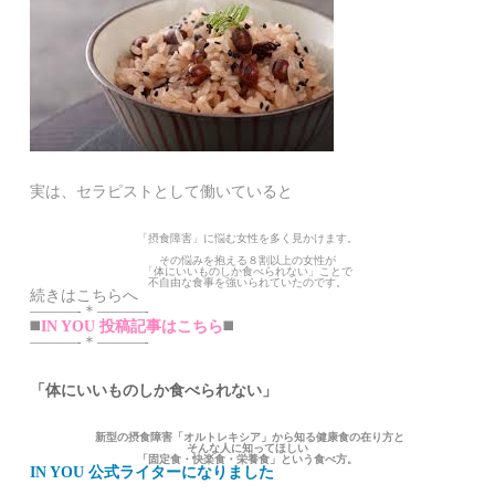
実は、セラピストとして働いていると
「摂食障害」に悩む女性を多く見かけます。
その悩みを抱える８割以上の女性が
「体にいいものしか食べられない」ことで
不
自由な食事を強いられていたのです。
続きはこちらへ
———-＊———-
◼️
IN YOU 投稿記事はこちら
◼️
———-＊———-
「体にいいものしか食べられない」
新型の摂食障害「オルトレキシア」から知る健康食の在り方と
そんな人に知ってほしい
「固定食・快楽食・栄養食」という食べ方。
IN YOU 公式ライターになりました