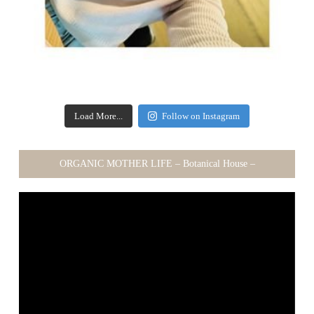
Load More...
Follow on Instagram
ORGANIC MOTHER LIFE – Botanical House –
動
画
プ
レ
ー
ヤ
ー