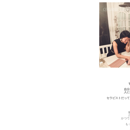
自分
人に
セラピストだって
かつて
も