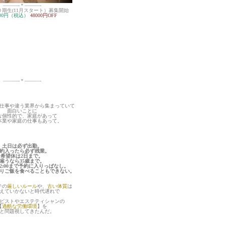
———-＊———-
０期生(11月スタート）募集開始
,000円（税込）
48000円OFF
———-＊———-
仕事や違う業界から集まっていて
面白いことに
な個性的で、家庭があって
本業や家庭の仕事もあって。
土日は必ず出勤。
約入ったら必ず残業。
希望休は2日まで。
雇うなら35歳まで。
ら22:00まで予約に入りっぱなし。
りご飯を食べることもできない。
テの
厳しいルール
や、
古い体質
は
えていかないと時代遅れで
ピストやエステティシャンの
【
過酷な労働環境
】を
と問題視してきたんだ。