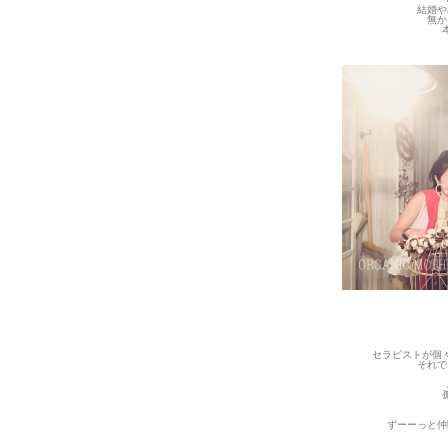
結婚や
無か
セラピストが個
それで
ずーーっと仲