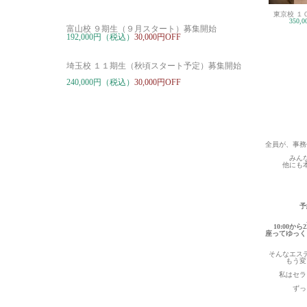
東京校 １
350
富山校 ９期生（９月スタート）募集開始
192,000円（税込）
30,000円OFF
埼玉校 １１期生（秋頃スタート予定）募集開始
240,000円（税込）
30,000円OFF
全員が、事務
みん
他にも
予
10:00か
座ってゆっく
そんなエス
もう変
私はセラ
ずっ