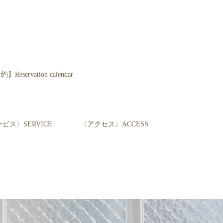
servation calendar
ビス〉SERVICE
〈アクセス〉ACCESS
て