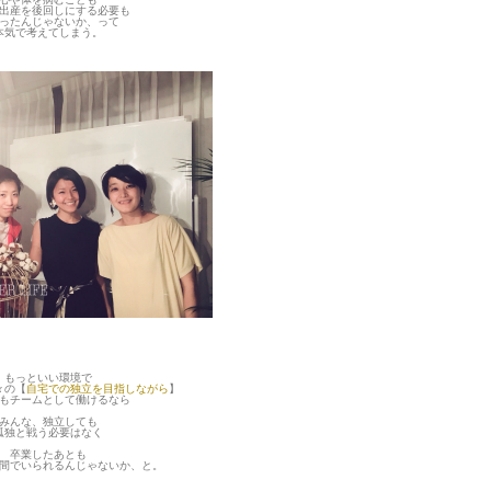
出産を後回しにする必要も
ったんじゃないか、って
本気で考えてしまう。
もっといい環境で
々の【
自宅での独立を目指しながら
】
もチームとして働けるなら
みんな、独立しても
孤独と戦う必要はなく
卒業したあとも
間でいられるんじゃないか、と。