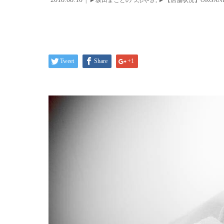
Tweet
Share
+1