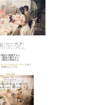
日はこれから一緒に働く
新しいスタッフとの
ッフミーティングでした。
2期生の美樹子さん
5期生の葉子さん
6期生の美幸さん
ットンハウスのメンバー
であり
卒業生たちです。
click here