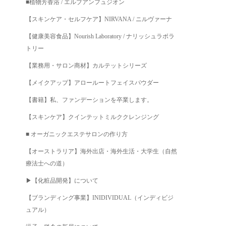
■植物芳香浴 / エルブアンフュジオン
【スキンケア・セルフケア】NIRVANA / ニルヴァーナ
【健康美容食品】Nourish Laboratory / ナリッシュラボラ
トリー
【業務用・サロン商材】カルテットシリーズ
【メイクアップ】アロールートフェイスパウダー
【書籍】私、ファンデーションを卒業します。
【スキンケア】クインテットミルククレンジング
■ オーガニックエステサロンの作り方
【オーストラリア】海外出店・海外生活・大学生（自然
療法士への道）
▶︎【化粧品開発】について
【ブランディング事業】INIDIVIDUAL（インディビジ
ュアル）