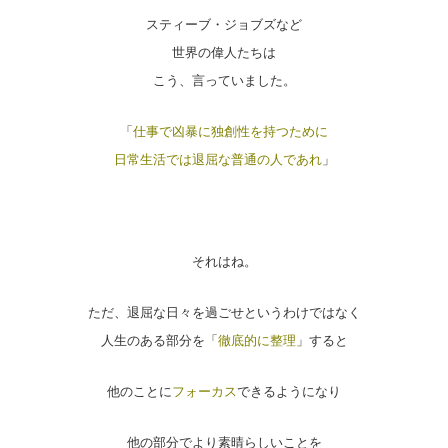
スティーブ・ジョブズなど
世界の偉人たちは
こう、言っていました。
「
仕事で凶暴に独創性を持つために
日常生活では退屈な普通の人であれ
」
それはね。
ただ、退屈な日々を過ごせというわけではなく
人生のある部分を「
徹底的に整理
」すると
他のことに
フォーカス
できるようになり
他の部分でより素晴らしいことを