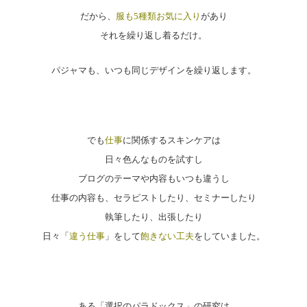
だから、
服も5種類お気に入り
があり
それを繰り返し着るだけ。
パジャマも、いつも同じデザインを繰り返します。
でも
仕事
に関係するスキンケアは
日々色んなものを試すし
ブログのテーマや内容もいつも違うし
仕事の内容も、セラピストしたり、セミナーしたり
執筆したり、出張したり
日々「
違う仕事
」をして
飽きない工夫
をしていました。
ある「選択のパラドックス」の研究は