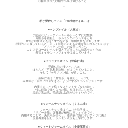
③精製された砂糖や小麦は避けること。
———-＊———-
私が愛飲している「7大植物オイル」は
■ヘンプオイル（大麻油）
予防的なビューティー＆ヘルシーケアに理想的！
免疫系を強化し、ホルモンのバランスをとり
血管が動脈硬化を起こすのを防ぎ、細胞更新を促進します。
規則的に内服していると、美しく抵抗力のある皮膚が作られるといいます。
「どろっとした血」の改善に役立ち
コレステロールレベルを引き下げることに効果を出すため
美容オイルにヘンプオイルは適しています。
■フラックスオイル（亜麻仁油）
亜麻仁油の凄いところは
ほとんど「不飽和脂肪酸」だけできていること。
そして「α-リノレン酸」が多いこと。
亜麻仁油は「血管系」を強化し、ケアし
赤血球が「自由に往来できる」ようにするスペシャリストです。
内服することで様々なスキントラブルを鎮静し
特に刺激で赤くなった肌、炎症を起こした肌
湿疹が出た肌、乾燥肌に効果が出やすいのです。
■ウォールナッツオイル（くるみ油）
ウォールナッツ油はベニバナ油同様に
「リノール酸」含有量が極端に高いオイルです。
内服することで、免疫系を強化し、脂肪酸代謝にポジティブに働き
皮膚再生を促し、ホルモン収支も正常にします。
■ウィートジャームオイル（小麦胚芽油）