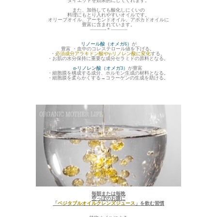
ダイエットを効果的にしてくれます。
また、加熱しても酸化しにくいの
料理にもとり入れやすいオイルです。
オリーブオイル、アーモンドオイル、アボカドオイルに
豊富に含まれています。
———-＊———-
リノール酸（オメガ6）
が
豊富 ・血中のコレステロール値を下げる。
・
必須成分アラキドン酸やγ-リノレン酸に変化
する。
・お肌の水分保持に重要な成分セラミドの原料となる。
α-リノレン酸（オメガ3）
が豊富
・細胞膜を構成する成分、ホルモン生成の材料となる。
・細胞膜を柔らかくする→コラーゲンの生成を助ける。
毎朝または毎晩
空っぽのお腹に
「
ベジタブルオイルクレンズジュース
」を飲む習慣