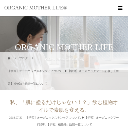
ORGANIC MOTHER LIFE®︎
ORGANIC MOTHER LIFE
ブログ
Makoto Sakata - official blog
【学習】オーガニックスキンケアについて
,
▶︎【学習】オーガニックフード記事
,
【学
習】植物油 / 効能一覧について
私、「肌に塗るだけじゃない！？」飲む植物オ
イルで素肌を変える。
2018.07.30
【学習】オーガニックスキンケアについて
,
▶︎【学習】オーガニックフー
ド記事
,
【学習】植物油 / 効能一覧について