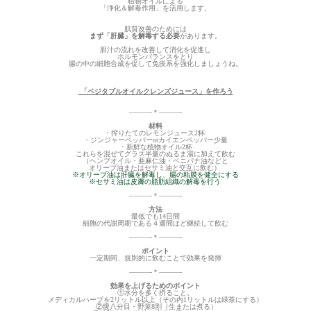
植物オイルによる
「浄化＆解毒作用」を活用します。
肌質改善のためには
まず「肝臓」を解毒する必要
があります。
胆汁の流れを改善して消化を促進し
ホルモンバランスをとり
腸の中の細胞合成を促して免疫系を強化しましょうね。
「ベジタブルオイルクレンズジュース」を作ろう
———-＊———-
材料
・搾りたてのレモンジュース2杯
・ジンジャーペッパーorカイエンペッパー少量
・新鮮な植物オイル2杯
これらを混ぜてグラス半量のぬるま湯に加えて飲む
（ヘンプオイル・亜麻仁油・ベニバナ油などと
オリーブ油またはセサミ油と交互に飲む）
※オリーブ油は肝臓を解毒し、腸の粘膜を健全にする
※セサミ油は皮膚の脂肪組織の解毒を行う
———-＊———-
方法
最低でも14日間
細胞の代謝周期である４週間ほど継続して飲む
———-＊———-
ポイント
一定期間、規則的に飲むことで効果を発揮
———-＊———-
効果を上げるためのポイント
①水分を多く摂ること。
メディカルハーブを2リットル以上（その内1リットルは緑茶にする）
②腹八分目・野菜8割（生または煮る）