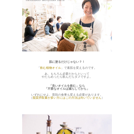
肌に塗るだけじゃない？！
「
飲む植物オイル
」で素肌を変えるのです。
あ、もちろん必要だからといって
やたらめったら飲んだらダメですよ。
「良いオイルを飲む」なら
「不要なオイルは減らしてから」
いずれにせよ、普段の食事も変える必要があります。
（
脂質摂取量が多い方にはこの方法は向いていません
）