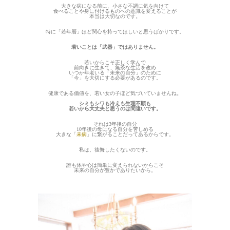
大きな病になる前に、小さな不調に気を向けて
食べることや身に付けるものへの意識を変えることが
本当は大切なのです。
特に「若年層」ほど関心を持ってほしいと思うばかりです。
若いことは「武器」ではありません。
若いからこそ正しく学んで
前向きに生きて、無茶な生活を改め
いつか年老いる「未来の自分」のために
「今」を大切にする必要があるのです。
健康である価値を、若い女の子ほど気づいていませんね。
シミもシワも冷えも生理不順も
若いから大丈夫と思うのは間違いです。
それは3年後の自分
10年後の母になる自分を苦しめる
大きな「
未病
」に繋がることだってあるからです。
私は、後悔したくないのです。
誰も体や心は簡単に変えられないからこそ
未来の自分が豊かでありたいから。