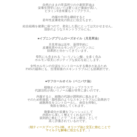
自然のままの常温搾りの小麦胚芽油は
栄養生理学においては驚くほど価値が高い。
ビタミンE含有量もトップクラス。
内服や外用を継続すると
若年性皮膚老化の防止に役立ちます。
結合組織を健康に保つので、老化した肌にとっては欠かせません。
湿疹のようなスキントラブルにも。
■イブニングプリムローズオイル（月見草油）
月見草油は近年、薬理学的に
皮膚疾患やホルモンのアンバランスに
効果的と分かってきています。
母乳にも含まれる「γ—リノレン酸」を多く含み
ホルモン収支にボジティブな反応を起こします。
女性ホルモンの分泌をコントロールする働きがあるため
PMSの緩和にも、生理前後のスキントラブルにも効果的です。
■サフロールオイル（ベニバナ油）
植物オイルの中ではトップクラスで
代謝活性が高いリノール酸が非常に多いのです。
内服すると、細胞の代謝が調和的に進みます。
そのため乾燥肌・脂性肌のようなスキントラブルに効果的で
細胞再生をコントロールし、炎症を抑制し
免疫を強化してくれます。
微量成分が皮膚をフレッシュにして
内部から美しく整えてくれるのです。
規則的に飲むことで「スキン療法」として
高く評価されているのです。
（
朝ティースプーンで1-2杯、オリーブ油と交互に飲むことで
マイルドな解毒に役立ちます
。）