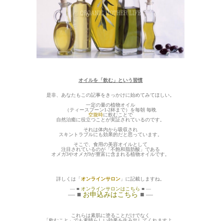
オイルを「飲む」という習慣
是非、あなたもこの記事をきっかけに始めてみてほしい。
一定の量の植物オイル
（ティースプーン1-2杯まで）を毎朝 毎晩
空腹時
に飲むことで
自然治癒に役立つことが実証されているのです。
それは体内から吸収され
スキントラブルにも効果的だと思っています。
そこで、食用の美容オイルとして
注目されているのが「不飽和脂肪酸」である
オメガ3やオメガ9が豊富に含まれる植物オイルです。
詳しくは「
オンラインサロン
」に記載しますね。
— ■
オンラインサロンはこちら
■ —
— ■
お申込みはこちら
■ —
これらは素肌に塗ることだけでなく
「飲むこと」でも素晴らしい効果を生み出してくれますよ。