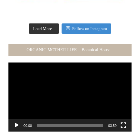
Load More...
Follow on Instagram
ORGANIC MOTHER LIFE – Botanical House –
動
画
プ
レ
ー
ヤ
ー
00:00
03:59