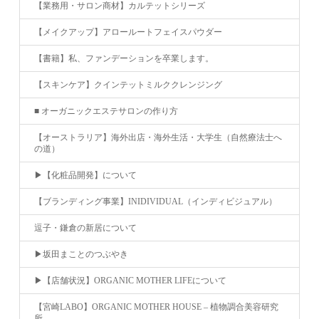
【業務用・サロン商材】カルテットシリーズ
【メイクアップ】アロールートフェイスパウダー
【書籍】私、ファンデーションを卒業します。
【スキンケア】クインテットミルククレンジング
■ オーガニックエステサロンの作り方
【オーストラリア】海外出店・海外生活・大学生（自然療法士へ
の道）
▶︎【化粧品開発】について
【ブランディング事業】INIDIVIDUAL（インディビジュアル）
逗子・鎌倉の新居について
▶︎坂田まことのつぶやき
▶︎【店舗状況】ORGANIC MOTHER LIFEについて
【宮崎LABO】ORGANIC MOTHER HOUSE – 植物調合美容研究
所 –