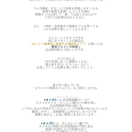
「3ヶ月継続」することで効果を実感しやすくなる。
体質や肌質を改善しようとする場合
植物オイルは決して「薬」ではありませんので
2-3日では効果は分かりません。
また、一時的・短気集中で植物オイルを塗っても
これも効果を感じにくくなります。
どんなことでもそうですが
特にオーガニックの製品は
「
ゆっくり健康的に改善する遅効性タイプ
」が多いため
最低でも３ヶ月程度
は
ほぼ毎日飲んで欲しいのです。
そのためには
「今の不調に合った植物オイルか」
「量は多すぎないだろうか」などに
注意していくと結果を感じやすいでしょう。
私が日々飲んでいる
「オススメの美肌オイルたち」をご紹介しますね。
———-＊———-
■
オメガ3
とは 必須脂肪酸の一つで
ＤＨＡやＥＰＡ、αリノレン酸などの事を指し
生活習慣病予防の他にも
シワやたるみの予防やアンチエイジングの効果が知られています。
酸化しやすく、加熱調理には向かないオイルです。
亜麻仁油やえごま油に豊富に含まれています。
■
オメガ9
とは、主にオレイン酸です。
オメガ3と同様の生活習慣病の予防に加え
脂質の代謝を上げる効果があり