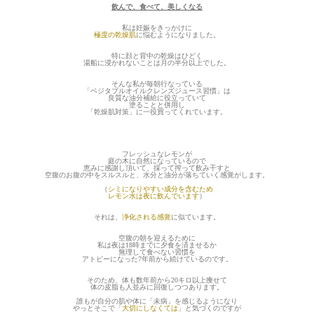
飲んで、食べて、美しくなる
私は妊娠をきっかけに
極度の乾燥肌
に悩むようになりました。
特に顔と背中の乾燥はひどく
湯船に浸かれないことは月の半分以上でした。
そんな私が毎朝行なっている
「ベジタブルオイルクレンズジュース習慣」は
良質な油分補給に役立っていて
塗ることと併用し
「乾燥肌対策」に一役買ってくれています。
フレッシュなレモンが
庭の木に自然になっているので
恵みに感謝し頂いて、採って搾って飲み干すと
空腹のお腹の中をスルスルと、水分と油分が落ちていく感覚がします。
（
シミになりやすい成分を含むため
レモン水は夜に飲んでいます
）
それは、
浄化される感覚
に似ています。
空腹の朝を迎えるために
私は夜は18時までに夕食を済ませるか
無理して食べない習慣を
アトピーになった7年前から続けているのです。
そのため、体も数年前から20キロ以上痩せて
体の皮脂も人並みに回復しつつあります。
誰もが自分の肌や体に「未病」を感じるようになり
やっとそこで「
大切にしなくては
」と気づくのですが